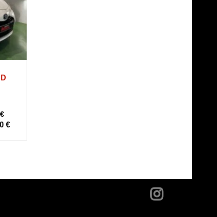
co
SD
€
0 €