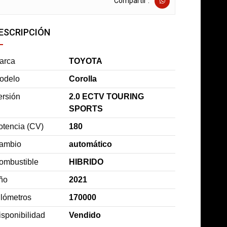
Compartir :
ESCRIPCIÓN
arca
TOYOTA
odelo
Corolla
ersión
2.0 ECTV TOURING
SPORTS
otencia (CV)
180
ambio
automático
ombustible
HIBRIDO
ño
2021
ilómetros
170000
isponibilidad
Vendido