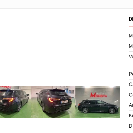
D
M
M
V
P
C
C
A
K
D