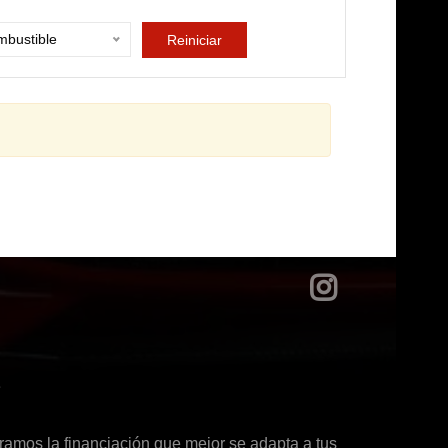
bustible
Reiniciar
?
ramos la financiación que mejor se adapta a tus