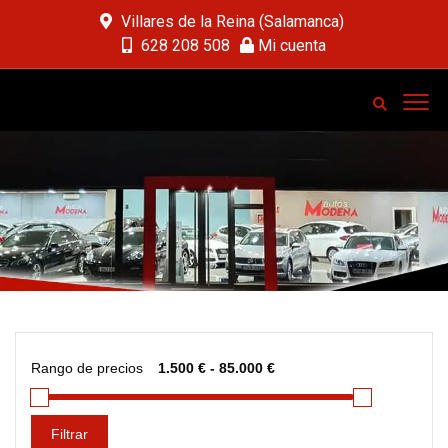
Villares de la Reina (Salamanca)
628 208 508
Mi cuenta
Rango de precios
Filtrar