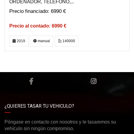
ORDENADOR, TELEFONO,...
6990 €
6990 €
2019
manual
140000
¿QUIERES TASAR TU VEHICULO?
Póngase en contacto con nosotros y le tasaremos su
vehículo sin ningún compromiso.