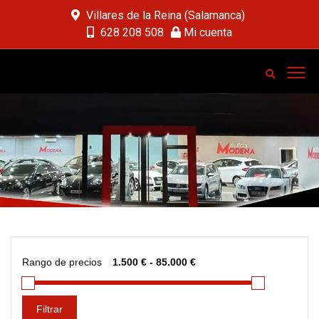
Villares de la Reina (Salamanca)
628 208 508
Mi cuenta
Rango de precios
Filtrar