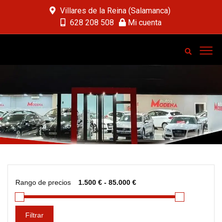
Villares de la Reina (Salamanca)
628 208 508
Mi cuenta
Rango de precios
Filtrar