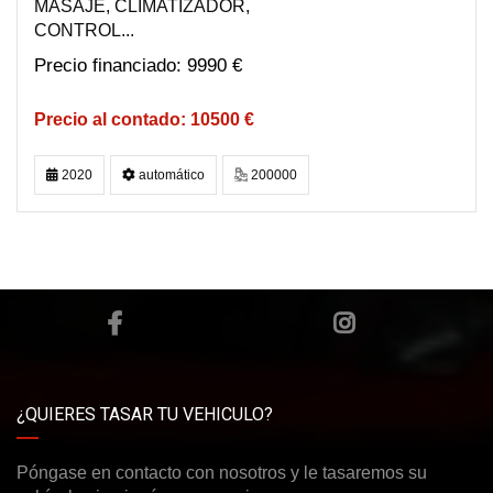
MASAJE, CLIMATIZADOR,
CONTROL...
9990 €
10500 €
2020
automático
200000
¿QUIERES TASAR TU VEHICULO?
Póngase en contacto con nosotros y le tasaremos su