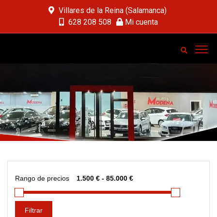
Villares de la Reina (Salamanca)
628 208 508
Mi cuenta
Rango de precios
Filtrar